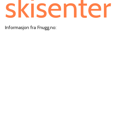
skisenter
Informasjon fra Fnugg.no: