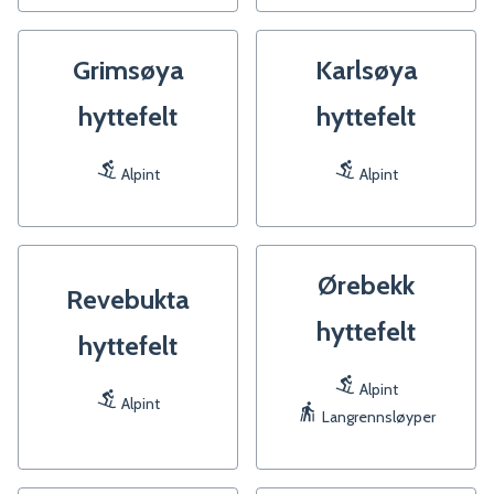
Grimsøya
Karlsøya
hyttefelt
hyttefelt
Alpint
Alpint
Ørebekk
Revebukta
hyttefelt
hyttefelt
Alpint
Alpint
Langrennsløyper