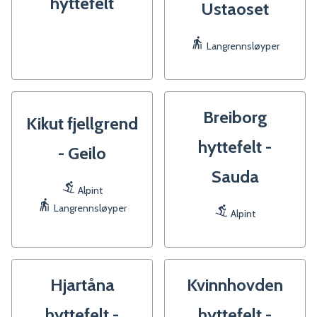
hyttefelt
Ustaoset
Langrennsløyper
Breiborg
Kikut fjellgrend
hyttefelt -
- Geilo
Sauda
Alpint
Langrennsløyper
Alpint
Hjartåna
Kvinnhovden
hyttefelt -
hyttefelt -