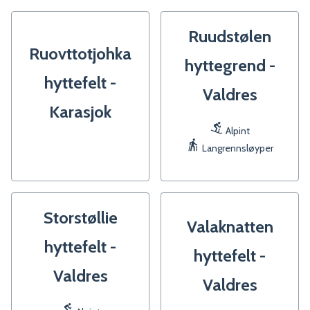
Ruudstølen
Ruovttotjohka
hyttegrend -
hyttefelt -
Valdres
Karasjok
Alpint
Langrennsløyper
Storstøllie
Valaknatten
hyttefelt -
hyttefelt -
Valdres
Valdres