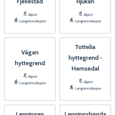
Fjellestad
Rjukan
Alpint
Alpint
Langrennsløyper
Langrennsløyper
Tottelia
Vågan
hyttegrend -
hyttegrend
Hemsedal
Alpint
Alpint
Langrennsløyper
Langrennsløyper
Lenningen
Lenningshøgda