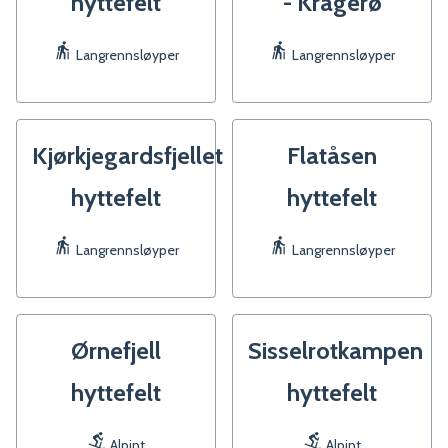
hyttefelt
- Kragerø
Langrennsløyper
Langrennsløyper
Kjørkjegardsfjellet
Flatåsen
hyttefelt
hyttefelt
Langrennsløyper
Langrennsløyper
Ørnefjell
Sisselrotkampen
hyttefelt
hyttefelt
Alpint
Alpint