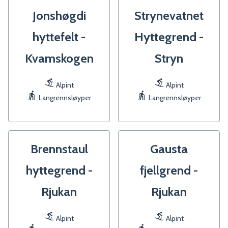
Jonshøgdi
Strynevatnet
hyttefelt -
Hyttegrend -
Kvamskogen
Stryn
Alpint
Alpint
Langrennsløyper
Langrennsløyper
Brennstaul
Gausta
hyttegrend -
fjellgrend -
Rjukan
Rjukan
Alpint
Alpint