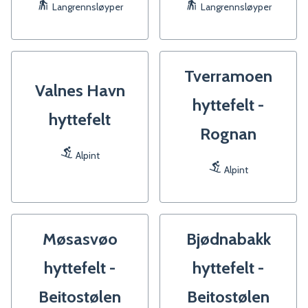
Langrennsløyper
Langrennsløyper
Tverramoen
Valnes Havn
hyttefelt -
hyttefelt
Rognan
Alpint
Alpint
Møsasvøo
Bjødnabakk
hyttefelt -
hyttefelt -
Beitostølen
Beitostølen