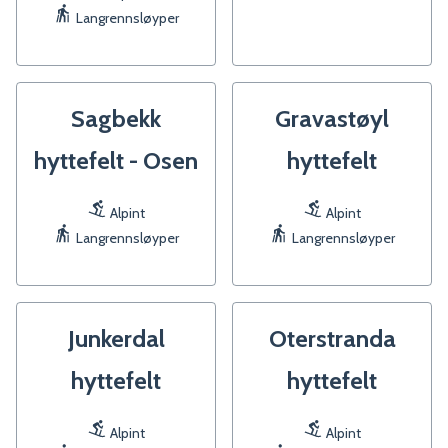
Langrennsløyper
Sagbekk
Gravastøyl
hyttefelt - Osen
hyttefelt
Alpint
Alpint
Langrennsløyper
Langrennsløyper
Junkerdal
Oterstranda
hyttefelt
hyttefelt
Alpint
Alpint