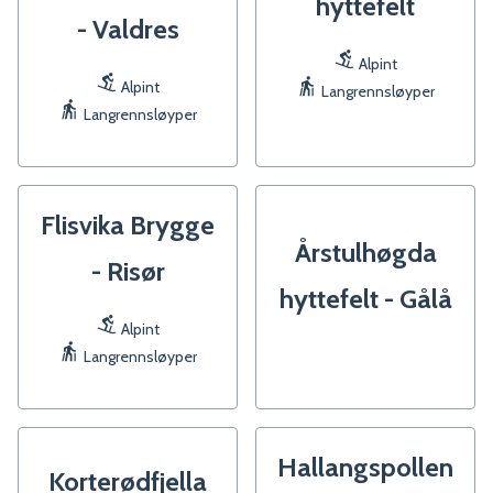
hyttefelt
- Valdres
Alpint
Alpint
Langrennsløyper
Langrennsløyper
Flisvika Brygge
Årstulhøgda
- Risør
hyttefelt - Gålå
Alpint
Langrennsløyper
Hallangspollen
Korterødfjella