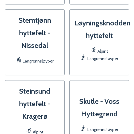
Stemtjønn
Løyningsknodden
hyttefelt -
hyttefelt
Nissedal
Alpint
Langrennsløyper
Langrennsløyper
Steinsund
Skutle - Voss
hyttefelt -
Hyttegrend
Kragerø
Langrennsløyper
Alpint