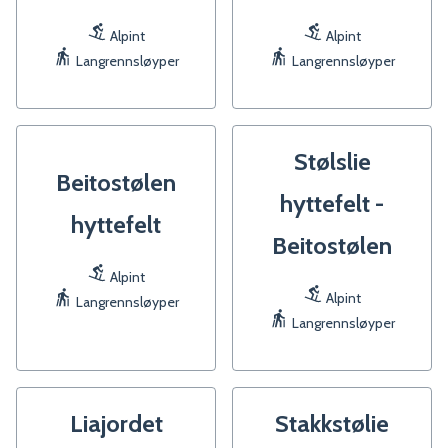
Alpint
Alpint
Langrennsløyper
Langrennsløyper
Stølslie
Beitostølen
hyttefelt -
hyttefelt
Beitostølen
Alpint
Alpint
Langrennsløyper
Langrennsløyper
Liajordet
Stakkstølie