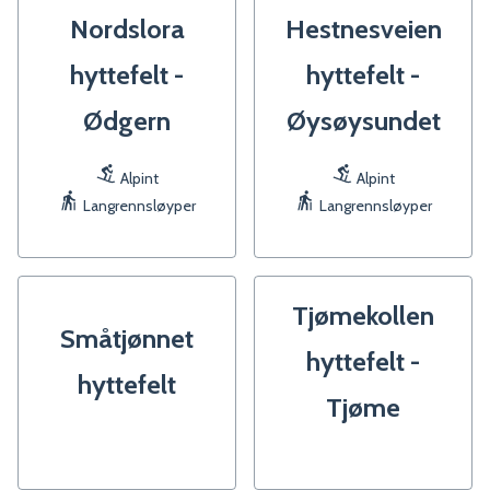
Nordslora
Hestnesveien
hyttefelt -
hyttefelt -
Ødgern
Øysøysundet
Alpint
Alpint
Langrennsløyper
Langrennsløyper
Tjømekollen
Småtjønnet
hyttefelt -
hyttefelt
Tjøme