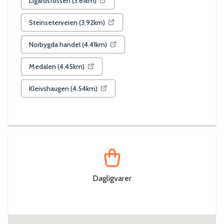
Ligardsfossen
(
3.61
km)
Steinseterveien
(
3.92
km)
Norbygda handel
(
4.41
km)
Medalen
(
4.45
km)
Kleivshaugen
(
4.54
km)
Dagligvarer