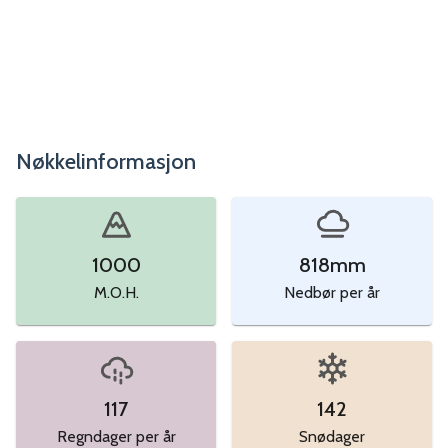
Nøkkelinformasjon
1000
818
mm
M.O.H.
Nedbør per år
117
142
Regndager per år
Snødager