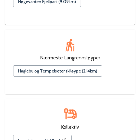
Høgevarden Fjellpark
(
9.09
km)
Nærmeste Langrennsløyper
Haglebu og Tempelseter skiløype
(
2.14
km)
Kollektiv