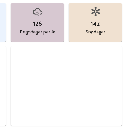
126
142
Regndager per år
Snødager