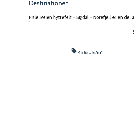
Destinationen
Risleliveien hyttefelt - Sigdal - Norefjell
er en del 
2
45 650 kr
/m