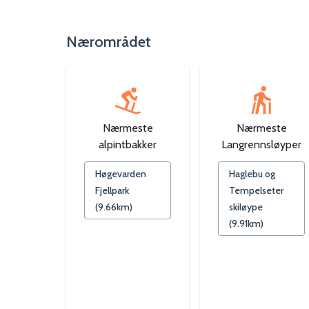
Nærområdet
Nærmeste
Nærmeste
alpintbakker
Langrennsløyper
Høgevarden
Haglebu og
Fjellpark
Tempelseter
(
9.66
km)
skiløype
(
9.91
km)