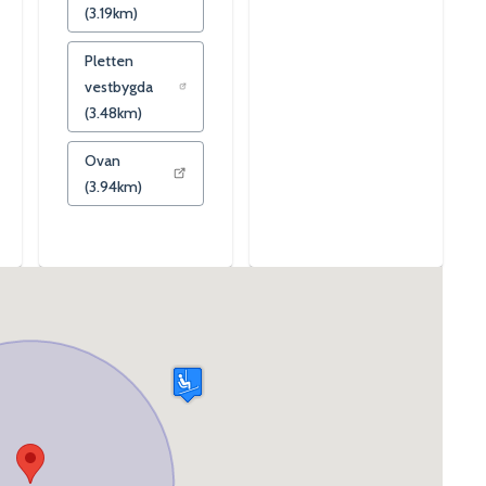
(
3.19
km)
Pletten
vestbygda
(
3.48
km)
Ovan
(
3.94
km)