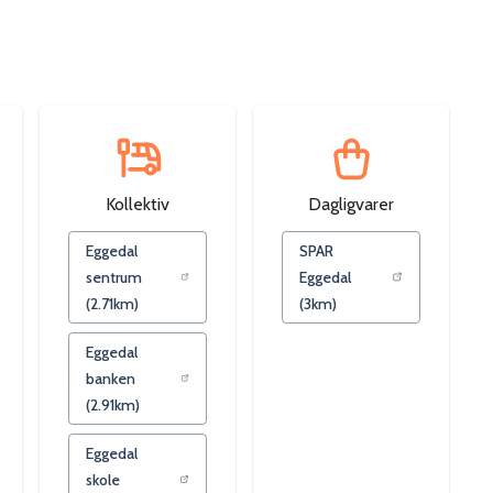
Kollektiv
Dagligvarer
Eggedal
SPAR
sentrum
Eggedal
(
2.71
km)
(
3
km)
Eggedal
banken
(
2.91
km)
Eggedal
skole