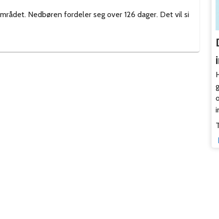
området. Nedbøren fordeler seg over 126 dager. Det vil si
H
o
i
T