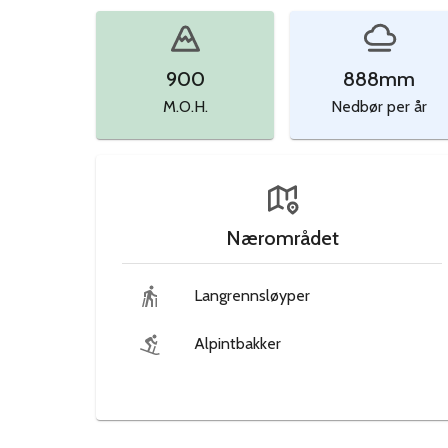
900
888
mm
M.O.H.
Nedbør per år
Nærområdet
Langrennsløyper
Alpintbakker