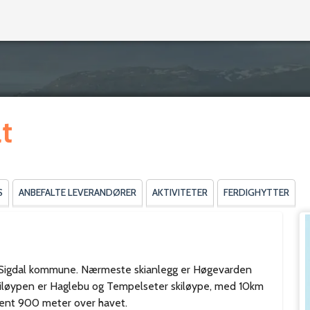
lt
S
ANBEFALTE LEVERANDØRER
AKTIVITETER
FERDIGHYTTER
l i Sigdal kommune. Nærmeste skianlegg er Høgevarden
skiløypen er Haglebu og Tempelseter skiløype, med 10km
trent 900 meter over havet.