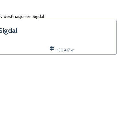
av destinasjonen
Sigdal
.
Sigdal
1 130 417 kr