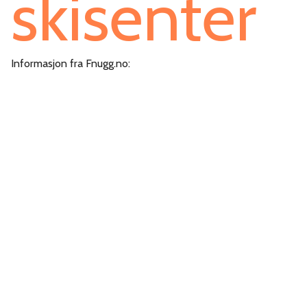
skisenter
Informasjon fra Fnugg.no: