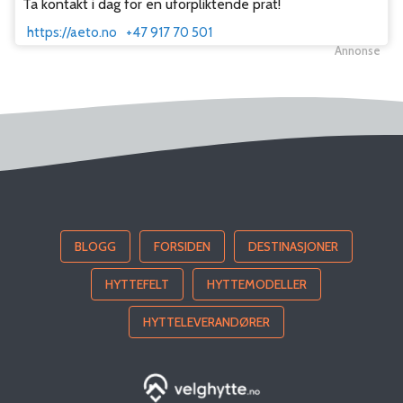
Ta kontakt i dag for en uforpliktende prat!
https://aeto.no
+47 917 70 501
Annonse
BLOGG
FORSIDEN
DESTINASJONER
HYTTEFELT
HYTTEMODELLER
HYTTELEVERANDØRER