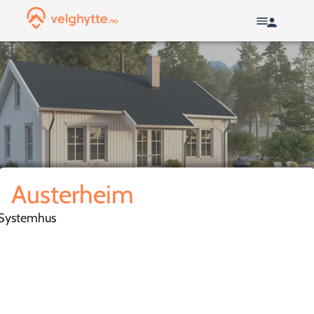
Austerheim
Systemhus