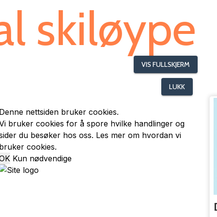
al skiløype
VIS FULLSKJERM
LUKK