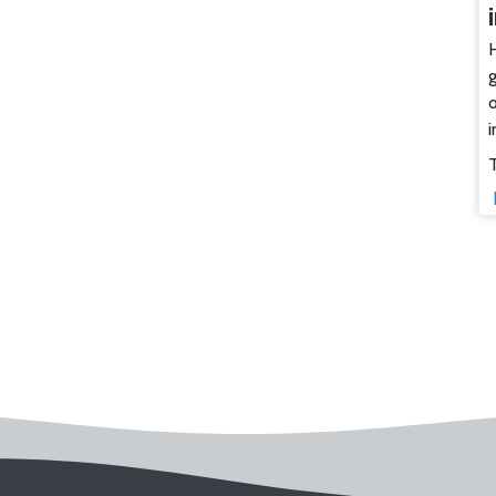
H
o
i
T