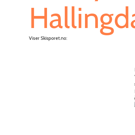
Hallingd
Viser Skisporet.no: