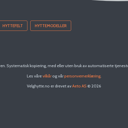
HYTTEFELT
HYTTEMODELLER
n. Systematisk kopiering, med eller uten bruk av automatiserte tjenester, 
Les våre
vilkår
og vår
personvernerklæring
.
Velghytte.no
er drevet av
Aeto AS
©
2026