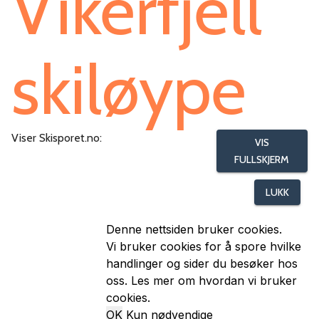
Vikerfjell
skiløype
Viser Skisporet.no:
VIS
FULLSKJERM
LUKK