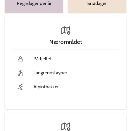
Regndager per år
Snødager
Nærområdet
På fjellet
Langrennsløyper
Alpintbakker