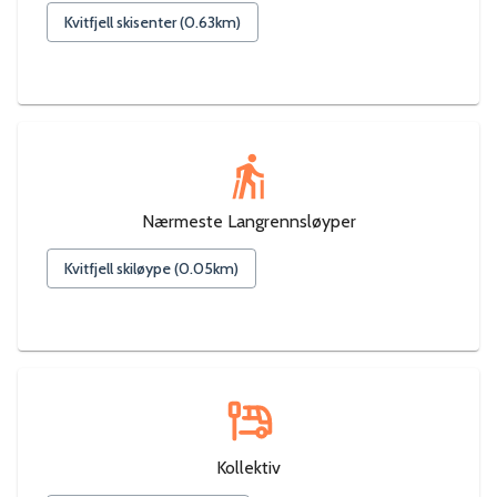
Kvitfjell skisenter
(
0.63
km)
Nærmeste Langrennsløyper
Kvitfjell skiløype
(
0.05
km)
Kollektiv