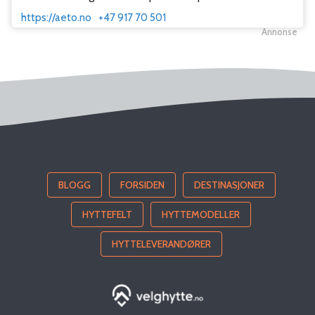
https://aeto.no
+47 917 70 501
Annonse
BLOGG
FORSIDEN
DESTINASJONER
HYTTEFELT
HYTTEMODELLER
HYTTELEVERANDØRER