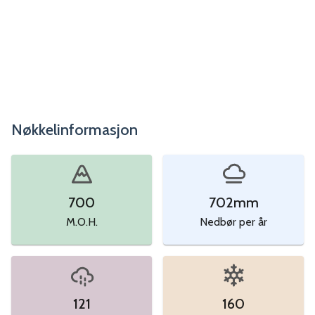
Nøkkelinformasjon
700
702
mm
M.O.H.
Nedbør per år
121
160