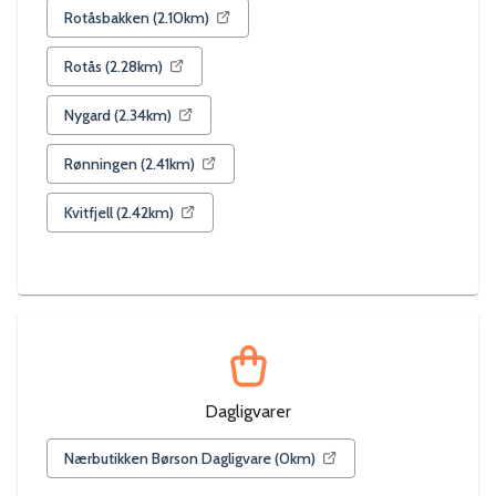
Rotåsbakken
(
2.10
km)
Rotås
(
2.28
km)
Nygard
(
2.34
km)
Rønningen
(
2.41
km)
Kvitfjell
(
2.42
km)
Dagligvarer
Nærbutikken Børson Dagligvare
(
0
km)