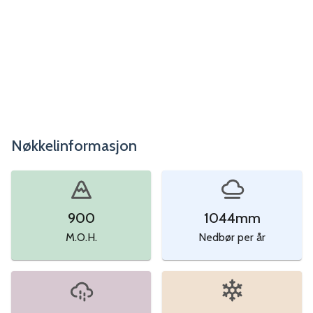
Nøkkelinformasjon
900
1044
mm
M.O.H.
Nedbør per år