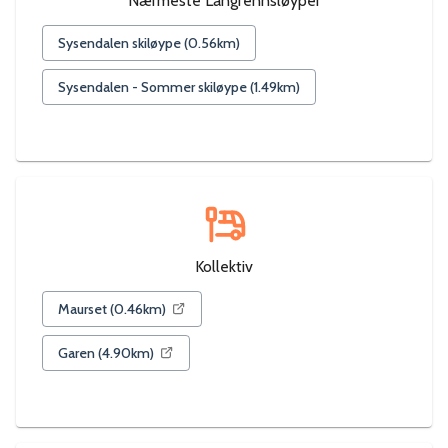
Nærmeste Langrennsløyper
Sysendalen skiløype
(
0.56
km)
Sysendalen - Sommer skiløype
(
1.49
km)
Kollektiv
Maurset
(
0.46
km)
Garen
(
4.90
km)