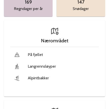
169
147
Regndager per år
Snødager
Nærområdet
På fjellet
Langrennsløyper
Alpintbakker