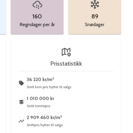
160
89
Regndager per år
Snødager
Prisstatistikk
36 220 kr/m²
Snitt kvm.pris hytter til salgs
1 010 000 kr
Snitt tomtepris
2 909 460 kr/m²
Snittpris hytter til salgs