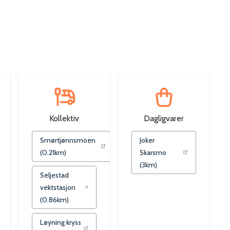
Kollektiv
Dagligvarer
Smørtjønnsmoen
Joker
(
0.21
km)
Skarsmo
(
3
km)
Seljestad
vektstasjon
(
0.86
km)
Løyning kryss