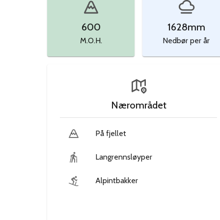
600
1628
mm
M.O.H.
Nedbør per år
Nærområdet
På fjellet
Langrennsløyper
Alpintbakker