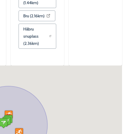
(
1.44
km)
Bru
(
2.16
km)
Håbru
snuplass
(
2.36
km)