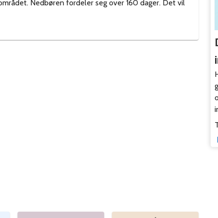
 området. Nedbøren fordeler seg over 160 dager. Det vil
H
o
i
T