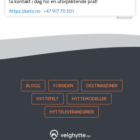
Ta kontakt i dag for en uforpliktende prat!
https://aeto.no
+47 917 70 501
Annonse
BLOGG
FORSIDEN
DESTINASJONER
HYTTEFELT
HYTTEMODELLER
HYTTELEVERANDØRER