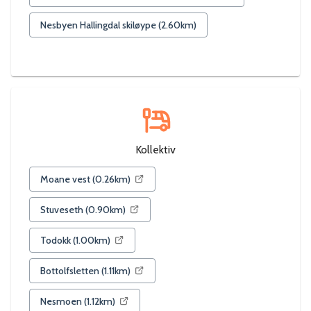
Nesbyen Hallingdal skiløype
(
2.60
km)
Kollektiv
Moane vest
(
0.26
km)
Stuveseth
(
0.90
km)
Todokk
(
1.00
km)
Bottolfsletten
(
1.11
km)
Nesmoen
(
1.12
km)