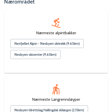
Nærområdet
Nærmeste alpintbakker
Nesfjellet Alpin - Nesbyen skitrekk
(
9.65
km)
Nesbyen skisenter
(
9.65
km)
Nærmeste Langrennsløyper
Nesbyen Idrettslag Hallingdal skiløype
(
2.15
km)