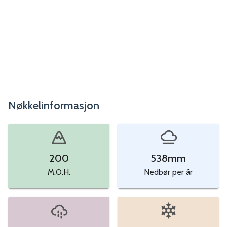
Nøkkelinformasjon
200
538
mm
M.O.H.
Nedbør per år