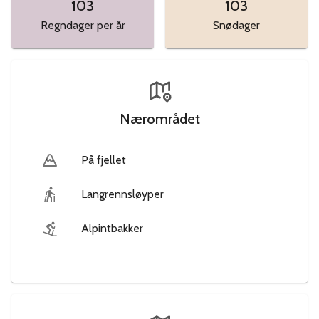
103
103
Regndager per år
Snødager
Nærområdet
På fjellet
Langrennsløyper
Alpintbakker